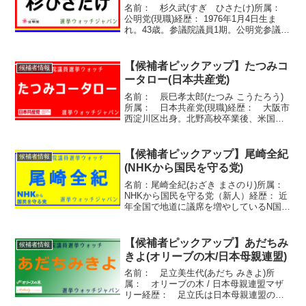
名前： 杉久武(すぎ ひさたけ)所属：
公明党(現職)経歴： 1976年1月4日生ま
れ。43歳。参議院議員1期。公明党参議院
政策審議副会長。党青年委員会副委員
長、同国際局次長、同大阪府本部副代
表。元財務大臣政務官。公認会計士、税
【候補者ピックアップ】たつみコ
候補者情報
理士。米国公...
ータロー(日本共産党)
名前： 辰巳孝太郎(たつみ こうたろう)
所属： 日本共産党(現職)経歴： 大阪市
西淀川区出身。北野高校卒業後、米国に
留学。エマーソン大学映画学科を卒業
し、映画解説者に。市民団体でのボラン
ティア活動を経て政治挑戦。3度の府議会
【候補者ピックアップ】尾崎全紀
候補者情報
議員選挙落選のの...
(NHKから国民を守る党)
名前：尾崎全紀(おざき まさのり)所属：
NHKから国民を守る党（新人）経歴： 近
年全国で地道に議席を増やしているN国か
ら尾崎候補。出版業、とのこと。2016年
の青森市長選に堺市出身、青森在住とし
て出馬意向を示していたかたと同一人物
【候補者ピックアップ】あだちみ
候補者情報
と思われま...
きよ(オリーブの木/日本母親連盟)
名前： 足立美生代(あだち みきよ)所
属： オリーブの木 / 日本母親連盟マザ
リー経歴： 足立氏は日本母親連盟の長
野支部長であったかたであるとのこと。