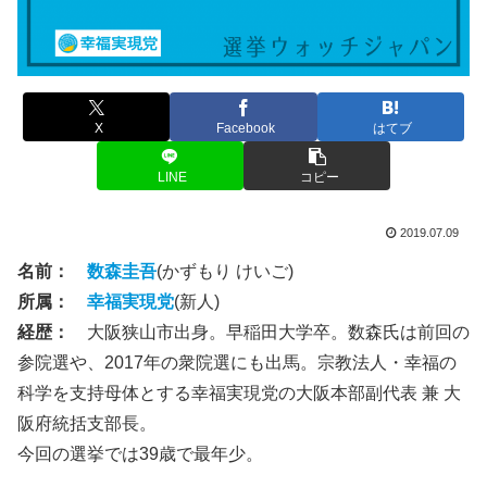
X
Facebook
はてブ
LINE
コピー
2019.07.09
名前：
数森圭吾
(かずもり けいご)
所属：
幸福実現党
(新人)
経歴：
大阪狭山市出身。早稲田大学卒。数森氏は前回の
参院選や、2017年の衆院選にも出馬。宗教法人・幸福の
科学を支持母体とする幸福実現党の大阪本部副代表 兼 大
阪府統括支部長。
今回の選挙では39歳で最年少。