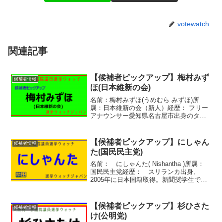
votewatch
関連記事
【候補者ピックアップ】梅村みず
候補者情報
ほ(日本維新の会)
名前：梅村みずほ(うめむら みずほ)所
属：日本維新の会（新人）経歴： フリー
アナウンサー愛知県名古屋市出身のタレ
ント、フリーアナウンサー。二次の母で
子育て目線を訴える。直前の出馬決定だ
が、維新の勢いに乗って維新２議席完全
【候補者ピックアップ】にしゃん
候補者情報
勝利を狙う。公式サイ...
た(国民民主党)
名前： にしゃんた( Nishantha )所属：
国民民主党経歴： スリランカ出身、
2005年に日本国籍取得。新聞奨学生で苦
学生をしながら立命館大学は学部首席で
卒業。卒業後は経済学者に。羽衣国際大
学教授をしながら、タレント、落語家な
【候補者ピックアップ】杉ひさた
候補者情報
どマル...
け(公明党)