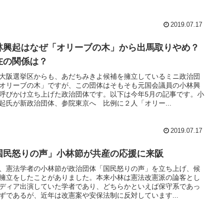
2019.07.17
林興起はなぜ「オリーブの木」から出馬取りやめ？
在の関係は？
大阪選挙区からも、あだちみきよ候補を擁立しているミニ政治団
オリーブの木」ですが、この団体はそもそも元国会議員の小林興
呼びかけ立ち上げた政治団体です。以下は今年5月の記事です。小
起氏が新政治団体、参院東京へ 比例に２人「オリー...
2019.07.17
国民怒りの声」小林節が共産の応援に来阪
、憲法学者の小林節が政治団体「国民怒りの声」を立ち上げ、候
擁立をしたことがありました。本来小林は憲法改憲派の論客とし
ディア出演していた学者であり、どちらかといえば保守系であっ
ずであるが、近年は改憲案や安保法制に反対しています...