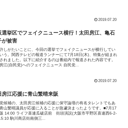
2019.07.20
阪選挙区でフェイクニュース横行！太田房江、亀石
子が被害
許しがたいことに、今回の選挙でフェイクニュースが横行してい
いう。関西テレビの報道ランナーにて7月18日(木)、特集が組まれ
されました。以下に紹介するのは番組内で報道された内容です。
房江(自民党)へのフェイクニュース 自民党...
2019.07.20
田房江応援に青山繁晴来阪
党候補の、太田房江候補の応援に保守論壇の有名タレントでもあ
青山繁晴議員が応援に入ることが急遽決まったようです。■7月17
阪 14:00 ライフ喜連瓜破店前 街頭演説(大阪市平野区喜連西6-2-
 15:10 駒川商店街南側三...