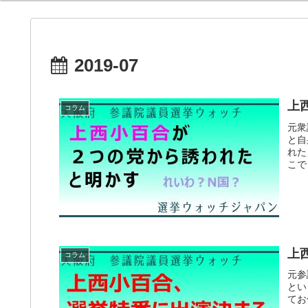
2019-07
上
コラム
元衆
と自
れた
こで
上
コラム
元参
とい
てお