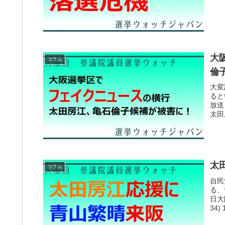
大
コラム
倫
大変
ると
放送
太田
太
コラム
自民
る、
日大
34)