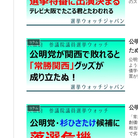
のス
公
コラム
た
公明
よう
価学
置が
公
コラム
「常
創価
相当
で劣