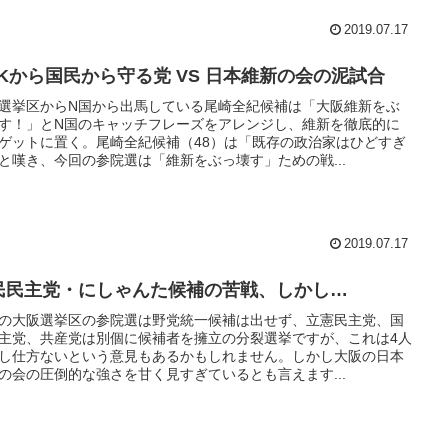
2019.07.17
HKから国民から守る党 VS 日本維新の会の泥試合
選挙区からN国から出馬している尾崎全紀候補は「大阪維新をぶ
す！」とN国のキャッチフレーズをアレンジし、維新を徹底的に
ゲットに置く。尾崎全紀候補（48）は「既存の政治家はひどすぎ
と嘆き、今回の参院選は「維新をぶっ壊す」ための戦...
2019.07.17
民民主党・にしゃんた候補の苦戦、しかし…
の大阪選挙区の参院選は野党統一候補は出せず、立憲民主党、国
主党、共産党は別個に候補者を擁立の分裂選挙ですが、これは4人
し仕方ないという意見もあるかもしれません。しかし大阪の日本
の会の圧倒的な強さを甘く見すぎているとも言えます...