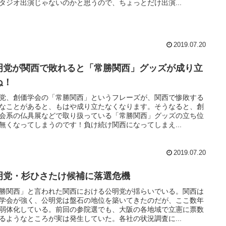
タジオ出演じゃないのかと思うので、ちょっとだけ出演...
2019.07.20
明党が関西で敗れると「常勝関西」グッズが成り立
ぬ！
党、創価学会の「常勝関西」というフレーズが、関西で惨敗する
なことがあると、もはや成り立たなくなります。そうなると、創
会系の仏具展などで取り扱っている「常勝関西」グッズの立ち位
無くなってしまうのです！負け続け関西になってしまえ...
2019.07.20
明党・杉ひさたけ候補に落選危機
勝関西」と言われた関西における公明党が揺らいでいる。関西は
学会が強く、公明党は盤石の地位を築いてきたのだが、ここ数年
弱体化している。前回の参院選でも、大阪の各地域で立憲に票数
るようなところが実は発生していた。各社の状況調査に...