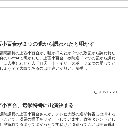
西小百合が２つの党から誘われたと明かす
議院議員の上西小百合が、嘘かほんとか２つの政党から誘われた
身のTwitterで明かした。上西小百合 参院選「２つの党から誘わ
」…人生狂わせた人「Ｈ氏」｜デイリースポーツ２つの党ってど
しょう？？大阪であるのは間違いが無い。勝手...
2019.07.20
西小百合、選挙特番に出演決まる
議院議員の上西小百合さんが、テレビ大阪の選挙特番に出演する
うことで、収録の様子をツィートしています。政治タレントとし
仕事得れてるようでよかったですねけど収録ってことは開票番組