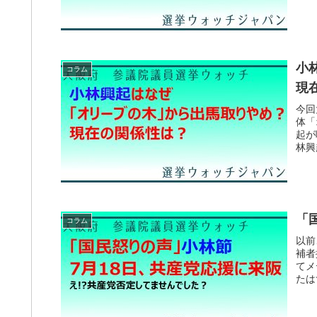
小
コラム
現
今回
体「
起が
林興
「
コラム
以前
補者
てメ
たは