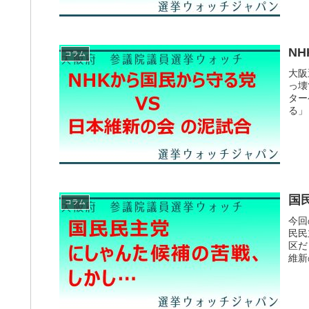
N
コラム
大阪
っ壊
ター
る」
国
コラム
今回
民民
区だ
維新