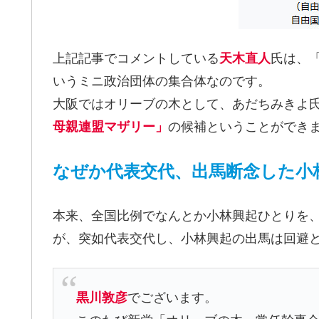
上記記事でコメントしている
天木直人
氏は、
いうミニ政治団体の集合体なのです。
大阪ではオリーブの木として、あだちみきよ
母親連盟マザリー」
の候補ということができ
なぜか代表交代、出馬断念した小
本来、全国比例でなんとか小林興起ひとりを
が、突如代表交代し、小林興起の出馬は回避
黒川敦彦
でございます。