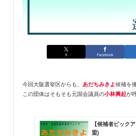
X
Facebook
今回大阪選挙区からも、
あだちみきよ
候補を
この団体はそもそも元国会議員の
小林興起
が
【候補者ピックア
盟)