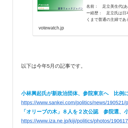
名前： 足立美生代(あ
ー経歴： 足立氏は日
くまで普通の主婦であ
定だったが、...
votewatch.jp
以下は今年5月の記事です。
小林興起氏が新政治団体、参院東京へ 比例
https://www.sankei.com/politics/news/190521/
「オリーブの木」８人を２次公認 参院選、
https://www.iza.ne.jp/kiji/politics/photos/190