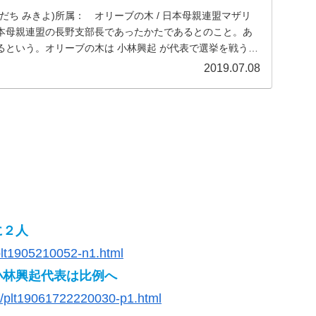
だち みきよ)所属： オリーブの木 / 日本母親連盟マザリ
本母親連盟の長野支部長であったかたであるとのこと。あ
るという。オリーブの木は 小林興起 が代表で選挙を戦う予
2019.07.08
に２人
plt1905210052-n1.html
小林興起代表は比例へ
617/plt19061722220030-p1.html