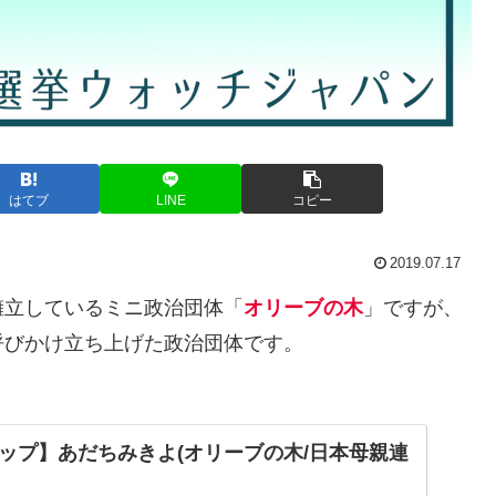
はてブ
LINE
コピー
2019.07.17
擁立しているミニ政治団体「
オリーブの木
」ですが、
呼びかけ立ち上げた政治団体です。
ップ】あだちみきよ(オリーブの木/日本母親連