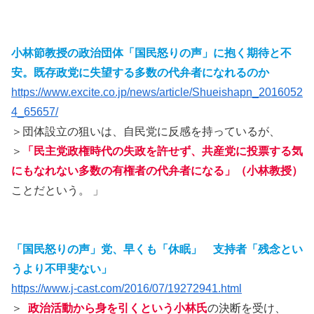
小林節教授の政治団体「国民怒りの声」に抱く期待と不
安。既存政党に失望する多数の代弁者になれるのか
https://www.excite.co.jp/news/article/Shueishapn_2016052
4_65657/
＞団体設立の狙いは、自民党に反感を持っているが、
＞
「民主党政権時代の失政を許せず、共産党に投票する気
にもなれない多数の有権者の代弁者になる」（小林教授）
ことだという。 」
「国民怒りの声」党、早くも「休眠」 支持者「残念とい
うより不甲斐ない」
https://www.j-cast.com/2016/07/19272941.html
＞
政治活動から身を引くという小林氏
の決断を受け、