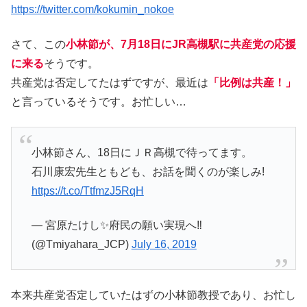
https://twitter.com/kokumin_nokoe
さて、この
小林節が、7月18日にJR高槻駅に共産党の応援
に来る
そうです。
共産党は否定してたはずですが、最近は
「比例は共産！」
と言っているそうです。お忙しい…
小林節さん、18日にＪＲ高槻で待ってます。
石川康宏先生ともども、お話を聞くのが楽しみ!
https://t.co/TtfmzJ5RqH
— 宮原たけし✨府民の願い実現へ‼️
(@Tmiyahara_JCP)
July 16, 2019
本来共産党否定していたはずの小林節教授であり、お忙し