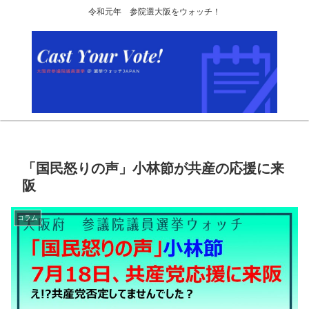
令和元年 参院選大阪をウォッチ！
「国民怒りの声」小林節が共産の応援に来
阪
コラム