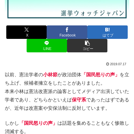
X
Facebook
はてブ
LINE
コピー
2019.07.17
以前、憲法学者の
小林節
が政治団体
「国民怒りの声」
を立
ち上げ、候補者擁立をしたことがありました。
本来小林は憲法改憲派の論客としてメディア出演していた
学者であり、どちらかといえば
保守系
であったはずである
が、近年は改憲案や安保法制に反対しています。
しかし
「国民怒りの声」
は話題を集めることもなく惨敗し
消滅する。