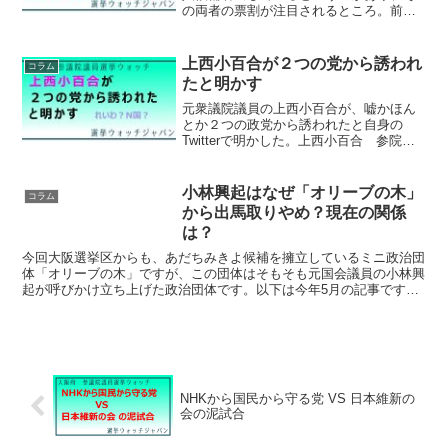
の両者の票割が注目されるところ。前回
の参院選でも府議としてベテランで党幹
部の浅田均と、自民党堺市議を離党して
擁立の高木かおりの２氏が出馬し、高木
上西小百合が２つの党から誘われ
コラム
は厳しいのでは？とか共...
たと明かす
元衆議院議員の上西小百合が、嘘かほん
とか２つの政党から誘われたと自身の
Twitterで明かした。上西小百合 参院選
「２つの党から誘われた」…人生狂わせ
た人「Ｈ氏」｜デイリースポーツ２つの
党ってどこでしょう？？大阪であるのは
小林興起はなぜ「オリーブの木」
コラム
間違いが無い。勝手...
から出馬取りやめ？現在の関係
は？
今回大阪選挙区からも、あだちみきよ候補を擁立しているミニ政治団
体「オリーブの木」ですが、この団体はそもそも元国会議員の小林興
起が呼びかけ立ち上げた政治団体です。以下は今年5月の記事です。
小林興起氏が新政治団体、参院東京へ 比例に２人「オリー...
NHKから国民から守る党 VS 日本維新の
会の泥試合