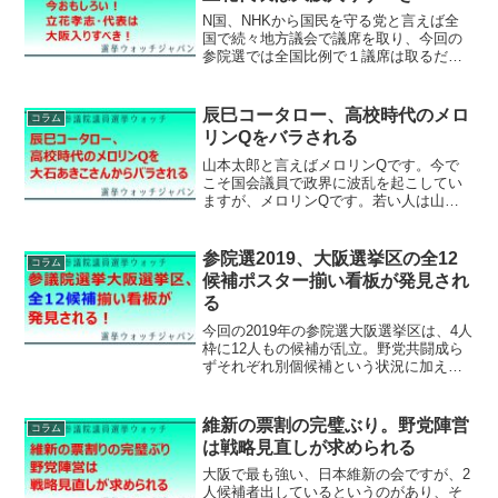
N国、NHKから国民を守る党と言えば全
国で続々地方議会で議席を取り、今回の
参院選では全国比例で１議席は取るだろ
うとも予想され、代表の立花孝志 氏は国
政進出する可能性が極めて高い。その宣
伝もあったのでしょうが、先日の堺市長
辰巳コータロー、高校時代のメロ
コラム
選挙では維新vs反維...
リンQをバラされる
山本太郎と言えばメロリンQです。今で
こそ国会議員で政界に波乱を起こしてい
ますが、メロリンQです。若い人は山本
太郎を俳優と認識してるかたが多いので
はないかと思います。しかし山本太郎は
もともと芸能界入りする前から有名人。
参院選2019、大阪選挙区の全12
コラム
ビートたけしがやっていた...
候補ポスター揃い看板が発見され
る
今回の2019年の参院選大阪選挙区は、4人
枠に12人もの候補が乱立。野党共闘成ら
ずそれぞれ別個候補という状況に加え、
ミニ政治団体の擁立が相次いだ。ミニ政
党はなかなか大阪府全域の選挙看板にポ
スターを貼りきることは難しく、みなさ
維新の票割の完璧ぶり。野党陣営
コラム
ん頑張ってるのは...
は戦略見直しが求められる
大阪で最も強い、日本維新の会ですが、2
人候補者出しているというのがあり、そ