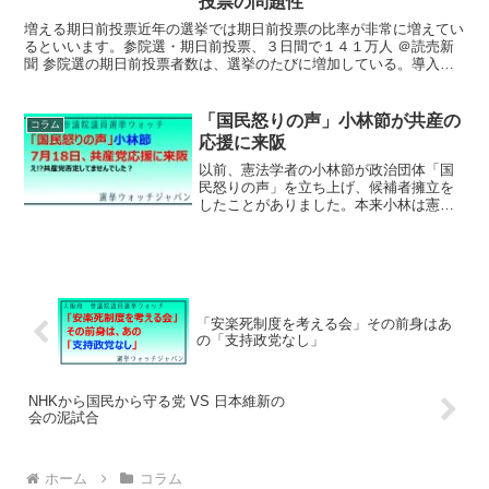
投票の問題性
増える期日前投票近年の選挙では期日前投票の比率が非常に増えてい
るといいます。参院選・期日前投票、３日間で１４１万人 ＠読売新
聞 参院選の期日前投票者数は、選挙のたびに増加している。導入さ
れた０４年は７１７万人だったが、１６年には１５９７万人...
「国民怒りの声」小林節が共産の
コラム
応援に来阪
以前、憲法学者の小林節が政治団体「国
民怒りの声」を立ち上げ、候補者擁立を
したことがありました。本来小林は憲法
改憲派の論客としてメディア出演してい
た学者であり、どちらかといえば保守系
であったはずであるが、近年は改憲案や
安保法制に反対しています...
「安楽死制度を考える会」その前身はあ
の「支持政党なし」
NHKから国民から守る党 VS 日本維新の
会の泥試合
ホーム
コラム