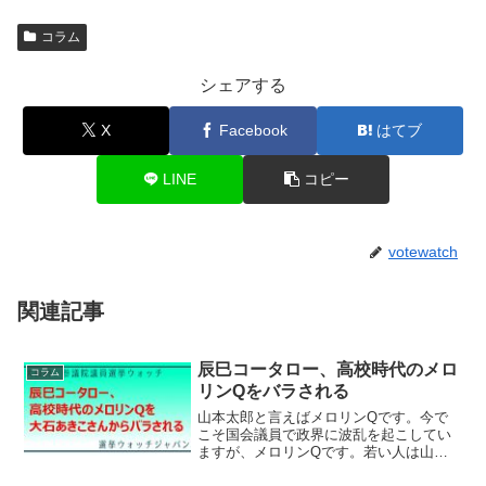
コラム
シェアする
X
Facebook
はてブ
LINE
コピー
votewatch
関連記事
辰巳コータロー、高校時代のメロ
コラム
リンQをバラされる
山本太郎と言えばメロリンQです。今で
こそ国会議員で政界に波乱を起こしてい
ますが、メロリンQです。若い人は山本
太郎を俳優と認識してるかたが多いので