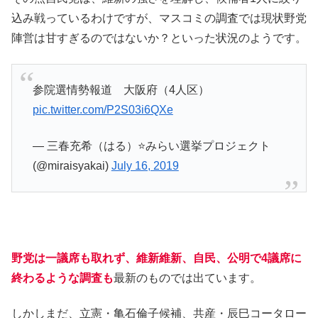
込み戦っているわけですが、マスコミの調査では現状野党
陣営は甘すぎるのではないか？といった状況のようです。
参院選情勢報道 大阪府（4人区）
pic.twitter.com/P2S03i6QXe
— 三春充希（はる）⭐みらい選挙プロジェクト
(@miraisyakai)
July 16, 2019
野党は一議席も取れず、維新維新、自民、公明で4議席に
終わるような調査も
最新のものでは出ています。
しかしまだ、立憲・亀石倫子候補、共産・辰巳コータロー