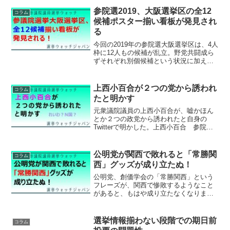
はないかと思います。しかし山本太郎は
もともと芸能界入りする前から有名人。
参院選2019、大阪選挙区の全12
コラム
ビートたけしがやっていた...
候補ポスター揃い看板が発見され
る
今回の2019年の参院選大阪選挙区は、4人
枠に12人もの候補が乱立。野党共闘成ら
ずそれぞれ別個候補という状況に加え、
ミニ政治団体の擁立が相次いだ。ミニ政
党はなかなか大阪府全域の選挙看板にポ
スターを貼りきることは難しく、みなさ
上西小百合が２つの党から誘われ
コラム
ん頑張ってるのは...
たと明かす
元衆議院議員の上西小百合が、嘘かほん
とか２つの政党から誘われたと自身の
Twitterで明かした。上西小百合 参院選
「２つの党から誘われた」…人生狂わせ
た人「Ｈ氏」｜デイリースポーツ２つの
党ってどこでしょう？？大阪であるのは
公明党が関西で敗れると「常勝関
コラム
間違いが無い。勝手...
西」グッズが成り立たぬ！
公明党、創価学会の「常勝関西」という
フレーズが、関西で惨敗するようなこと
があると、もはや成り立たなくなりま
す。そうなると、創価学会系の仏具展な
どで取り扱っている「常勝関西」グッズ
の立ち位置が無くなってしまうのです！
選挙情報揃わない段階での期日前
コラム
負け続け関西になってしまえ...