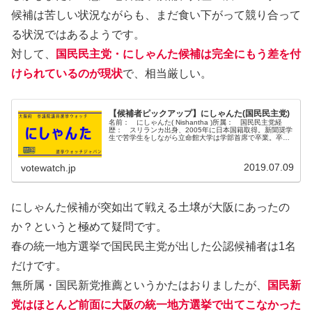
候補は苦しい状況ながらも、まだ食い下がって競り合って
る状況ではあるようです。
対して、
国民民主党・にしゃんた候補は完全にもう差を付
けられているのが現状
で、相当厳しい。
【候補者ピックアップ】にしゃんた(国民民主党)
名前： にしゃんた( Nishantha )所属： 国民民主党経
歴： スリランカ出身、2005年に日本国籍取得。新聞奨学
生で苦学生をしながら立命館大学は学部首席で卒業。卒業
後は経済学者に。羽衣国際大学教授をしながら、タレン
ト、落語家などマル...
2019.07.09
votewatch.jp
にしゃんた候補が突如出て戦える土壌が大阪にあったの
か？というと極めて疑問です。
春の統一地方選挙で国民民主党が出した公認候補者は1名
だけです。
無所属・国民新党推薦というかたはおりましたが、
国民新
党はほとんど前面に大阪の統一地方選挙で出てこなかった