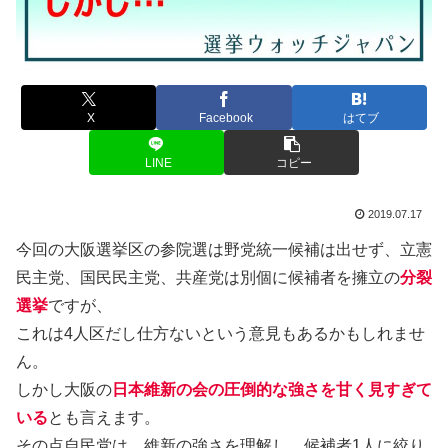
X
Facebook
はてブ
LINE
コピー
2019.07.17
今回の大阪選挙区の参院選は野党統一候補は出せず、立憲
民主党、国民民主党、共産党は別個に候補者を擁立の
分裂
選挙
ですが、
これは4人区だし仕方ないという意見もあるかもしれませ
ん。
しかし大阪の
日本維新の会の圧倒的な強さを甘く見すぎて
いる
とも言えます。
その点自民党は、維新の強さを理解し、候補者1人に絞り