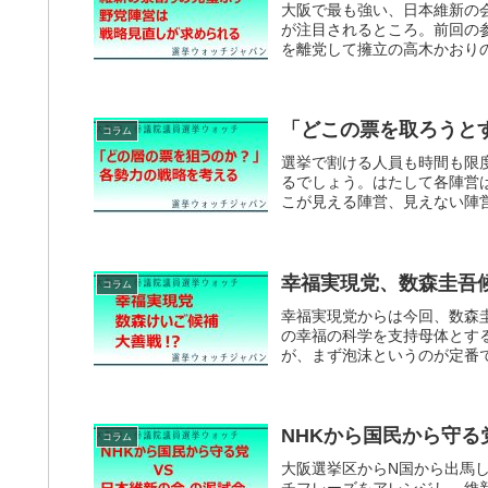
大阪で最も強い、日本維新の
が注目されるところ。前回の
を離党して擁立の高木かおりの
「どこの票を取ろうと
コラム
選挙で割ける人員も時間も限
るでしょう。はたして各陣営
こが見える陣営、見えない陣営
幸福実現党、数森圭吾
コラム
幸福実現党からは今回、数森
の幸福の科学を支持母体とす
が、まず泡沫というのが定番で
NHKから国民から守る
コラム
大阪選挙区からN国から出馬