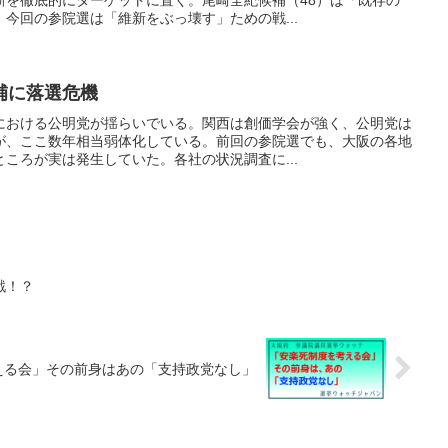
新を徹底的にターゲットに置く。尾崎全紀候補（48）は「既存の
今回の参院選は「維新をぶっ壊す」ための戦...
補に落選危機
における公明党が揺らいでいる。関西は創価学会が強く、公明党は
が、ここ数年相当弱体化している。前回の参院選でも、大阪の各地
ころが実は発生していた。各社の状況調査に...
戦！？
える会」その前身はあの「支持政党なし」