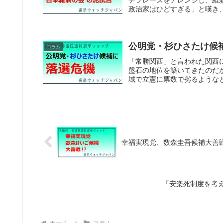
チフレーズをアレンジし、維
政治家はひどすぎる」と嘆き、
公明党・杉ひさたけ候
コラム
「常勝関西」と言われた関西
盤石の地位を築いてきたのだ
域で立憲に票数で劣るようなと
幸福実現党、数森圭吾候補大善
「安楽死制度を考