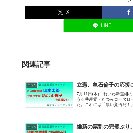
X
LINE
関連記事
立憲、亀石倫子の応援
コラム
7月11日(木)、れいわ新選
うる共産党・たつみコータロ
た。これには「凄い覚悟だ！」
維新の票割の完璧ぶり
コラム