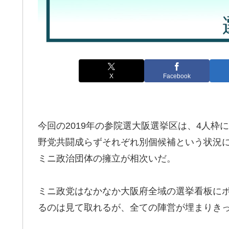
X
Facebook
今回の2019年の参院選大阪選挙区は、4人枠
野党共闘成らずそれぞれ別個候補という状況
ミニ政治団体の擁立が相次いだ。
ミニ政党はなかなか大阪府全域の選挙看板に
るのは見て取れるが、全ての陣営が埋まりき