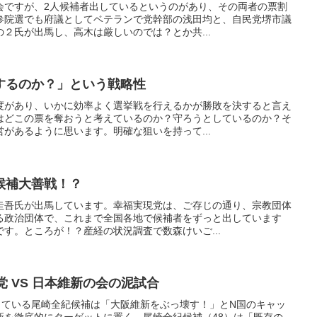
会ですが、2人候補者出しているというのがあり、その両者の票割
参院選でも府議としてベテランで党幹部の浅田均と、自民党堺市議
２氏が出馬し、高木は厳しいのでは？とか共...
するのか？」という戦略性
度があり、いかに効率よく選挙戦を行えるかが勝敗を決すると言え
はどこの票を奪おうと考えているのか？守ろうとしているのか？そ
があるように思います。明確な狙いを持って...
候補大善戦！？
圭吾氏が出馬しています。幸福実現党は、ご存じの通り、宗教団体
る政治団体で、これまで全国各地で候補者をずっと出しています
す。ところが！？産経の状況調査で数森けいご...
党 VS 日本維新の会の泥試合
している尾崎全紀候補は「大阪維新をぶっ壊す！」とN国のキャッ