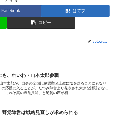
Facebook
はてブ
コピー
votewatch
にも、れいわ・山本太郎参戦
組の山本太郎が、自身の全国比例選挙区上敵に塩を送ることにもなり
ーの応援に入ることが、たつみ陣営より発表され大きな話題となっ
「これぞ真の野党共闘」と絶賛の声が相...
。野党陣営は戦略見直しが求められる